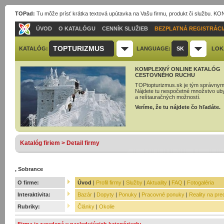
TOPad:
Tu môže prísť krátka textová upútavka na Vašu firmu, produkt či službu. 
ÚVOD
O KATALÓGU
CENNÍK SLUŽIEB
BEZPLATNÁ REGISTRÁCI
TOPTURIZMUS
KATALÓG:
LANGUAGE:
SK
LOK
KOMPLEXNÝ ONLINE KATALÓG
CESTOVNÉHO RUCHU
TOPtopturizmus.sk je tým správnym
Nájdete tu nespočetné množstvo ub
a reštauračných možností.
Veríme, že tu nájdete čo hľadáte.
Katalóg firiem > Detail firmy
, Sobrance
O firme:
Úvod
|
Profil firmy
|
Služby
|
Aktuality
|
FAQ
|
Fotogaléria
Interaktivita:
Bazár
|
Dopyty
|
Ponuky
|
Pracovné ponuky
|
Reality na pre
Rubriky:
Články
|
Okolie