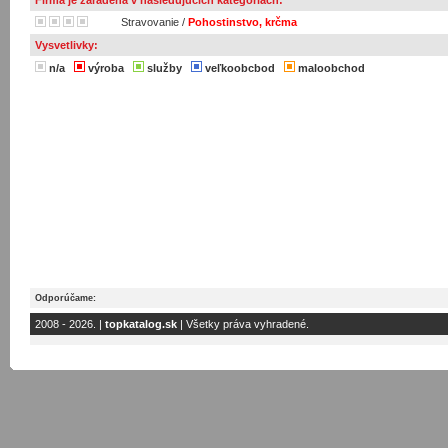
Firma je zaradená v nasledujúcich kategóriach:
Stravovanie
/
Pohostinstvo, krčma
Vysvetlivky:
n/a
výroba
služby
veľkoobcbod
maloobchod
Odporúčame:
2008 - 2026. |
topkatalog.sk
| Všetky práva vyhradené.