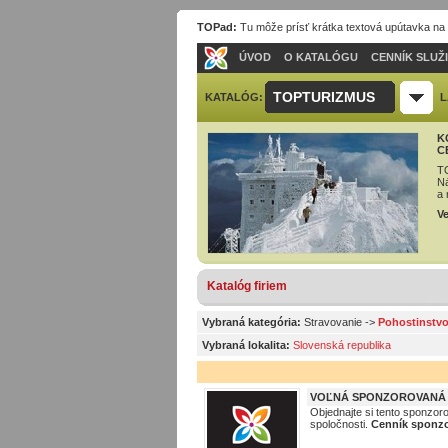
TOPad:
Tu môže prísť krátka textová upútavka na
ÚVOD
O KATALÓGU
CENNÍK SLUŽ
TOPTURIZMUS
KATALÓG:
L
K
C
TO
Ná
a 
Ve
Katalóg firiem
Vybraná kategória:
Stravovanie
->
Pohostinstvo
Vybraná lokalita:
Slovenská republika
VOĽNÁ SPONZOROVANÁ P
Objednajte si tento sponzor
spoločnosti.
Cenník sponzo