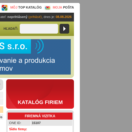
MÔJ
TOP KATALÓG
MOJA
POŠTA
ateľ:
neprihlásený
(prihlásiť)
, dnes je:
08.08.2026
HĽADAŤ:
e
KATALÓG FIRIEM
FIREMNÁ VIZITKA
fo
ONE ID:
15107
Sídlo firmy: