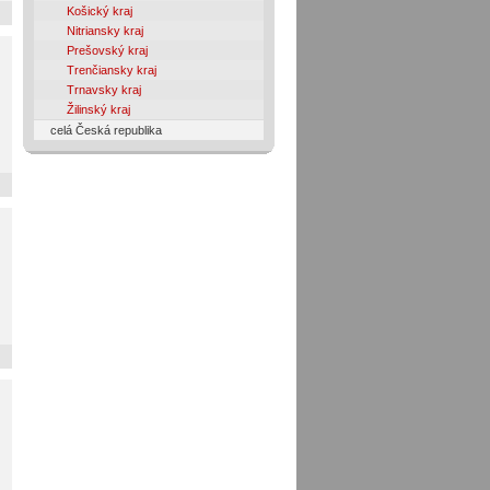
Košický kraj
Nitriansky kraj
Prešovský kraj
Trenčiansky kraj
Trnavsky kraj
Žilinský kraj
celá Česká republika