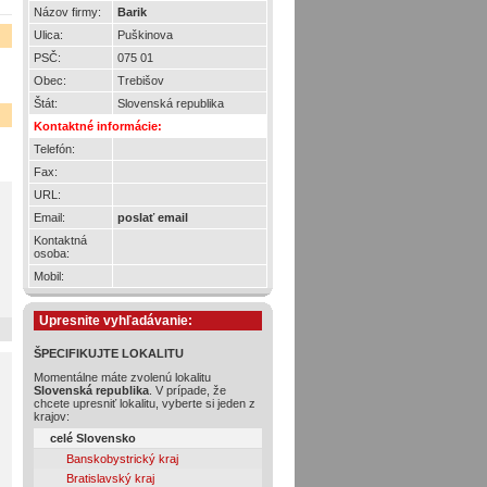
Názov firmy:
Barik
Ulica:
Puškinova
PSČ:
075 01
Obec:
Trebišov
Štát:
Slovenská republika
Kontaktné informácie:
Telefón:
Fax:
URL:
Email:
poslať email
Kontaktná
osoba:
Mobil:
Upresnite vyhľadávanie:
ŠPECIFIKUJTE LOKALITU
Momentálne máte zvolenú lokalitu
Slovenská republika
. V prípade, že
chcete upresniť lokalitu, vyberte si jeden z
krajov:
celé Slovensko
Banskobystrický kraj
Bratislavský kraj