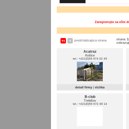
Zaregistrujte sa ešte 
strana:
1
predchádzajúca strana
zobrazuj
Acatraz
Košice
tel.: +421(0)55 674 02 45
detail firmy
|
vizitka
B-club
Trebišov
tel.: +421(0)56 672 49 14