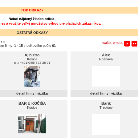
TOP ODKAZY
Nebol nájdený žiaden odkaz.
dnes a využite veľké množstvo výhod pre platiacich zákazníkov.
OSTATNÉ ODKAZY
z
5
ďalšia strana
em firmy:
1 - 15
z celkového počtu
61
Aj bistro
Alex
Košice
Rožňava
tel.: +421(0)55 622 28 91
detail firmy
|
vizitka
detail firmy
|
vizitka
BAR U KOČIŠA
Barik
Košice
Trebišov