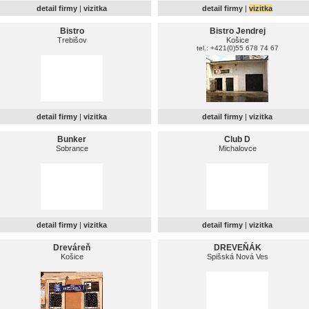
detail firmy
|
vizitka
detail firmy
|
vizitka
Bistro
Bistro Jendrej
Trebišov
Košice
tel.: +421(0)55 678 74 67
detail firmy
|
vizitka
detail firmy
|
vizitka
Bunker
Club D
Sobrance
Michalovce
detail firmy
|
vizitka
detail firmy
|
vizitka
Dreváreň
DREVEŇÁK
Košice
Spišská Nová Ves