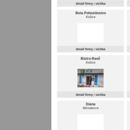
detail firmy
|
vizitka
Beta Pohostinstvo
Košice
detail firmy
|
vizitka
Bistro Ranč
Košice
detail firmy
|
vizitka
Diana
Michalovce