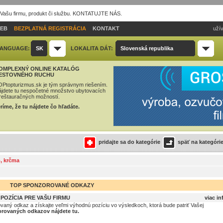
 Vašu firmu, produkt či službu. KONTATUJTE NÁS.
IEB
BEZPLATNÁ REGISTRÁCIA
KONTAKT
užív
ANGUAGE:
SK
LOKALITA DÁT:
Slovenská republika
OMPLEXNÝ ONLINE KATALÓG
ESTOVNÉHO RUCHU
Ptopturizmus.sk je tým správnym riešením.
jdete tu nespočetné množstvo ubytovacích
reštauračných možností.
ríme, že tu nájdete čo hľadáte.
pridajte sa do kategórie
späť na kategóri
, krčma
TOP SPONZOROVANÉ ODKAZY
OZÍCIA PRE VAŠU FIRMU
viac in
ovaný odkaz a získajte veľmi výhodnú pozíciu vo výsledkoch, ktorá bude patriť Vašej
rovaných odkazov nájdete tu.