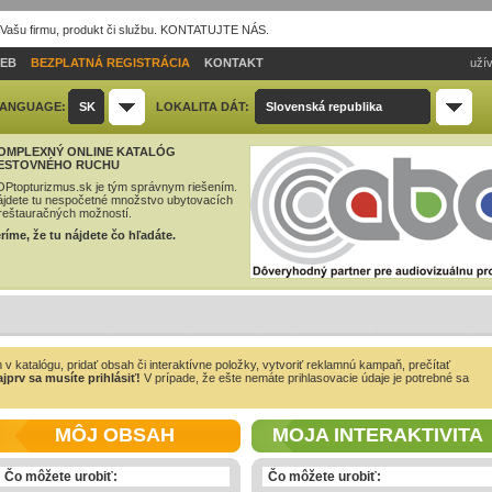
 Vašu firmu, produkt či službu. KONTATUJTE NÁS.
IEB
BEZPLATNÁ REGISTRÁCIA
KONTAKT
užív
ANGUAGE:
SK
LOKALITA DÁT:
Slovenská republika
OMPLEXNÝ ONLINE KATALÓG
ESTOVNÉHO RUCHU
Ptopturizmus.sk je tým správnym riešením.
jdete tu nespočetné množstvo ubytovacích
reštauračných možností.
ríme, že tu nájdete čo hľadáte.
m v katalógu, pridať obsah či interaktívne položky, vytvoriť reklamnú kampaň, prečítať
jprv sa musíte prihlásiť!
V prípade, že ešte nemáte prihlasovacie údaje je potrebné sa
MÔJ OBSAH
MOJA INTERAKTIVITA
Čo môžete urobiť:
Čo môžete urobiť: