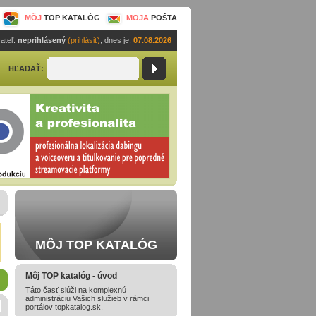
MÔJ
TOP KATALÓG
MOJA
POŠTA
ateľ:
neprihlásený
(prihlásiť)
, dnes je:
07.08.2026
HĽADAŤ:
MÔJ TOP KATALÓG
Môj TOP katalóg - úvod
Táto časť slúži na komplexnú
administráciu Vašich služieb v rámci
portálov topkatalog.sk.