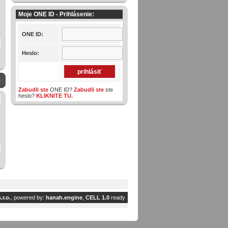
Moje ONE ID - Prihlásenie:
ONE ID:
Heslo:
Zabudli ste
ONE ID?
Zabudli ste
ste
heslo?
KLIKNITE TU.
r.o.
, powered by:
hanah.engine
,
CELL 1.0
ready