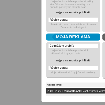
V tejto časti si môžete pozrieť aktuálny
stav Vášho záznamu v katalógu a v
prípade potreby ho aktualizovať.
najprv sa musíte prihlásiť
Rýchly vstup:
Sumár záznamu | Aktualizácia záznamu
Zaradenie do kategórii
MOJA REKLAMA
Čo môžete urobiť:
V tejto časti si môžete pozrieť aké
reklamné služby využívate.
najprv sa musíte prihlásiť
Rýchly vstup:
Moje reklamné služby | Cenník reklamy
Odporúčame:
2008 - 2026. |
topkatalog.sk
| Všetky práva vyhr