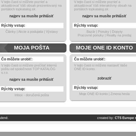
V tejto časti si môžete pozrieť a
V tejto časti si môžete pozrieť a
aktualizovať Váš obsah prezentovaný na
aktualizovať Váš interaktívny obsah na
portáloch topkatalog.sk.
portáloch topkatalog.sk.
najprv sa musíte prihlásiť
najprv sa musíte prihlásiť
Rýchly vstup:
Rýchly vstup:
Články | Akcie a podujatia | Výstavy
Bazár | Ponuky | Dopyty
Pracovné ponuky | Reality na predaj
MOJA POŠTA
MOJE ONE ID KONTO
Čo môžete urobiť:
Čo môžete urobiť:
V tejto časti si môžete prečítať internú
V tejto časti si môžete nastaviť Vaše
poštu od spoločnosti TOP KATALÓG
ONE ID konto.
s.r.o.
zobraziť
najprv sa musíte prihlásiť
Rýchly vstup:
Rýchly vstup:
Moje ONE ID konto | Zmena hesla
Inbox - doručená pošta
adené.
created by:
CTS Europe s.