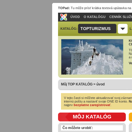
TOPad:
Tu môže prísť krátka textová upútavka na
ÚVOD
O KATALÓGU
CENNÍK SLUŽ
TOPTURIZMUS
KATALÓG:
L
K
C
TO
Ná
a 
Ve
Môj TOP KATALÓG > úvod
V tejto časti si môžete aktualizovať svoj zázna
internú poštu a nastaviť svoje ONE ID konto.
Na
najprv
bezplatne zaregistrovať
.
MÔJ KATALÓG
Čo môžete urobiť: