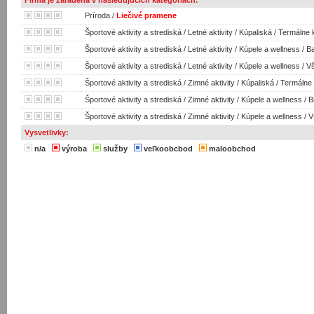
Firma je zaradená v nasledujúcich kategóriach:
Príroda
/
Liečivé pramene
Športové aktivity a strediská
/
Letné aktivity
/
Kúpaliská
/
Termálne 
Športové aktivity a strediská
/
Letné aktivity
/
Kúpele a wellness
/
Ba
Športové aktivity a strediská
/
Letné aktivity
/
Kúpele a wellness
/
Vš
Športové aktivity a strediská
/
Zimné aktivity
/
Kúpaliská
/
Termálne 
Športové aktivity a strediská
/
Zimné aktivity
/
Kúpele a wellness
/
B
Športové aktivity a strediská
/
Zimné aktivity
/
Kúpele a wellness
/
V
Vysvetlivky:
n/a
výroba
služby
veľkoobcbod
maloobchod