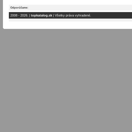
Odporúčame:
2008 - 2026. |
topkatalog.sk
| Všetky práva vyhradené.