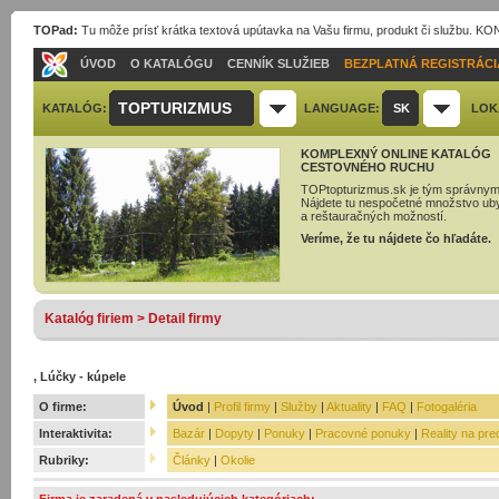
TOPad:
Tu môže prísť krátka textová upútavka na Vašu firmu, produkt či službu. 
ÚVOD
O KATALÓGU
CENNÍK SLUŽIEB
BEZPLATNÁ REGISTRÁCI
TOPTURIZMUS
KATALÓG:
LANGUAGE:
SK
LOK
KOMPLEXNÝ ONLINE KATALÓG
CESTOVNÉHO RUCHU
TOPtopturizmus.sk je tým správnym
Nájdete tu nespočetné množstvo ub
a reštauračných možností.
Veríme, že tu nájdete čo hľadáte.
Katalóg firiem > Detail firmy
, Lúčky - kúpele
O firme:
Úvod
|
Profil firmy
|
Služby
|
Aktuality
|
FAQ
|
Fotogaléria
Interaktivita:
Bazár
|
Dopyty
|
Ponuky
|
Pracovné ponuky
|
Reality na pre
Rubriky:
Články
|
Okolie