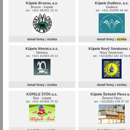
Kúpele Brusno, a.s.
Kúpele Dudince, a.s.
Brusno - kúpele
Dudince
tel.: +421 48/431 15 11
tel.: +421 45/550 44 44
detail firmy
|
vizitka
detail firmy
|
vizitka
Kúpele Nimnica a.s.
Kúpele Nový Smokovec a
Nimnica
Nový Smokovec
tel.: +421 42/463 29 12
tel.: +421(0)52 442 24 54-
detail firmy
|
vizitka
detail firmy
|
vizitka
KÚPELE ŠTÓS a.s.
Kúpele Štrbské Pleso a.
Štós - kúpele
Štrbské Pleso
tel.: +421 55/466 75 32
tel.: +421(0)52 478 07 22