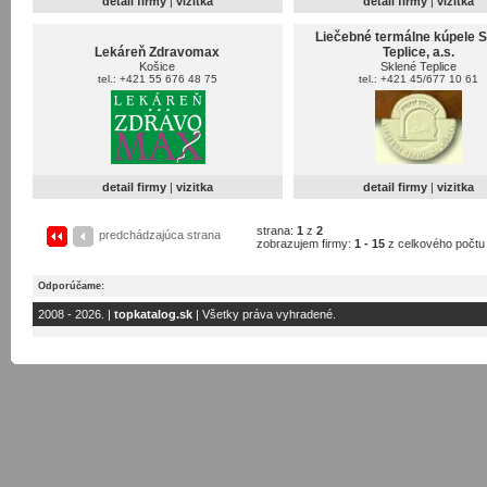
detail firmy
|
vizitka
detail firmy
|
vizitka
Liečebné termálne kúpele 
Lekáreň Zdravomax
Teplice, a.s.
Košice
Sklené Teplice
tel.: +421 55 676 48 75
tel.: +421 45/677 10 61
detail firmy
|
vizitka
detail firmy
|
vizitka
strana:
1
z
2
predchádzajúca strana
zobrazujem firmy:
1 - 15
z celkového počt
Odporúčame:
2008 - 2026. |
topkatalog.sk
| Všetky práva vyhradené.