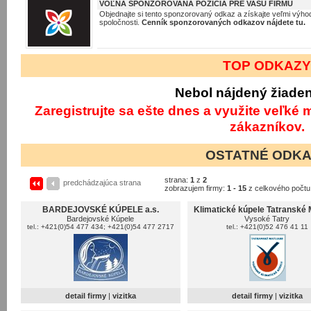
VOĽNÁ SPONZOROVANÁ POZÍCIA PRE VAŠU FIRMU
Objednajte si tento sponzorovaný odkaz a získajte veľmi výhod
spoločnosti.
Cenník sponzorovaných odkazov nájdete tu.
TOP ODKAZ
Nebol nájdený žiade
Zaregistrujte sa ešte dnes a využite veľké
zákazníkov.
OSTATNÉ ODK
strana:
1
z
2
predchádzajúca strana
zobrazujem firmy:
1 - 15
z celkového počt
BARDEJOVSKÉ KÚPELE a.s.
Klimatické kúpele Tatranské 
Bardejovské Kúpele
Vysoké Tatry
tel.: +421(0)54 477 434; +421(0)54 477 2717
tel.: +421(0)52 476 41 11
detail firmy
|
vizitka
detail firmy
|
vizitka