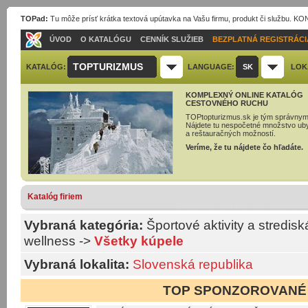
TOPad:
Tu môže prísť krátka textová upútavka na Vašu firmu, produkt či službu. 
ÚVOD
O KATALÓGU
CENNÍK SLUŽIEB
BEZPLATNÁ REGISTRÁCI
TOPTURIZMUS
KATALÓG:
LANGUAGE:
SK
LOK
KOMPLEXNÝ ONLINE KATALÓG
CESTOVNÉHO RUCHU
TOPtopturizmus.sk je tým správnym
Nájdete tu nespočetné množstvo ub
a reštauračných možností.
Veríme, že tu nájdete čo hľadáte.
Katalóg firiem
Vybraná kategória:
Športové aktivity a stredisk
wellness
->
Všetky kúpele
Vybraná lokalita:
Slovenská republika
TOP SPONZOROVANÉ